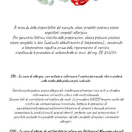
A seconda della disponibilità del mercato, alcuni prodotti possono essere
acquistati surgelati all'origine.
Per garantire l'ottima riuscita delle preparazioni, alcune pietanze possono
essere congelate in loco (mediante abbattimento di temperatura) , conservate
a temperatura negativa prima della rigenerazione di servizio,
rispettando le procedure di autocontrollo ai sensi del reg. CE 852/04.
ITA - In caso di allergia, non esitate a informare il nostro personale, che vi aiuterà
nella scelta delle pietanze più indicate.
Gentile ospite qualora avesse allergie e/o intolleranze alimentari non esiti a chiedere
informazioni sul nostro cibo e sulle nostre bevande.
Saremo lieti di consigliarla nel migliore dei modi. Le procedure HACCP tengono conto del
rischio da contaminazione incrociata, tuttavia le operazioni di
manipolazione/preparazione/somministrazione di alimenti e bevande possono
comportare la condivisione di aree ed utensili, pertanto non può essere escluso il
possibile contatto tra prodotti alimentari ed altri prodotti alimentari contenenti
allergeni.
ENG - In case of allergy, do not hesitate to inform our Restaurant Manager who will