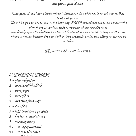
help you in your choice.
Dear guest if you have allergies/food intolerances do not hesitate to ask our staff on
food and drinks.
We will be glad to advise you in the best way. HACCP procedures take into account the
risk of cross contamination, however where operations of
handling/preparation/administration of food and drinks are taken may result areas
where contacts between food and other food products containing allergens cannot be
excluded.
(UE) n.1169 del 25 ottobre 2011.
ALLERGENI/ALLERGENS
1 - glutine/gluten
2 - crostacei/shellfish
3 - uova/eggs
4 - pesce/fish
5 - arachidi/peanuts
6 - soya/soy
7 - latticini/dairy product
8 - frutta a guscio/nuts
9 - sedano/celery
10 - senape/mustard
11 - sesamo/sesame