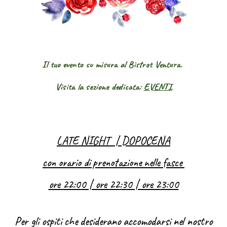
Il tuo evento su misura al Bistrot Ventura.
Visita la sezione dedicata:
EVENTI
LATE NIGHT
|
DOPOCENA
con orario di prenotazione nelle fasce
ore
22:0
0 | ore
22
:
3
0 | ore 2
3:0
0
Per gli ospiti che desiderano accomodarsi nel nostro