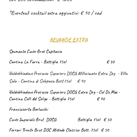
*Eventuali cocktail extra aggiuntivi:
€ 10 / cad
BEVANDE EXTRA
Spumante Cuvèe Brut Capitania
Cantina La
Farra - Bottiglia 75cl
€ 30
Valdobbiadene Prosecco Superiore DOCG Millesimato Extra Dry - Villa
Sala - Cantina di Solopaca Bott.75cl
€ 40
Valdobbiadene Prosecco Superiore DOCG Extra Dry - Col De Mez -
Cantina Colli d
el Soligo - Bottiglia 75cl
€ 40
Franciacorta Berlucchi
Cuvée Imperiale Brut DOCG
Bottiglia 75cl
€ 50
Ferrari Trento Brut DOC
Metodo Classico Bott. 75cl
€ 50