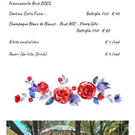
Franciacorta Brut DOCG
Cantina Corte Fusia -
Bottiglia 75cl
€ 60
Champagne Blanc de Blancs - Brut AOC -
Fleury-Gille -
Bottiglia 75cl
€ 80
Bibite analcoliche:
€ 5
/cad
Amari (da lista Drink):
€ 6 /cad